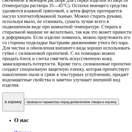
смоченной в моющем растворе для стирки изделий из шерсти
(температура раствора 35—45°С). Остатки моющего средства
удаляются влажной тряпочкой, а затем фартук протирается
насухо хлопчатобумажной тканью. Можно стирать руками,
используя мыло, не отжимать, сушить лучше всего в
подвешенном виде при комнатной температуре. Стирать в
стиральной машине не желательно, так как это может привести
к деформации. Если изделие помялось, можно проутюжить его
со стороны подкладки быстрыми движениями утюга без пара.
Для чистки и обновления внешнего вида хорошо использовать
губки с силиконовой пропиткой. С их помощью можно
придать блеск и слегка смягчить искусственную кожу,
замаскировать потертости. Кроме того, силиконовые пропитки
создают специальную защитную пленку, которая препятствует
накоплению пыли и грязи в текстурных углублениях, придает
водозащитные свойства и заметно улучшает внешний вид
изделия.
в корзину
проверьте параметры перед добавлением товара в корзину
О нас