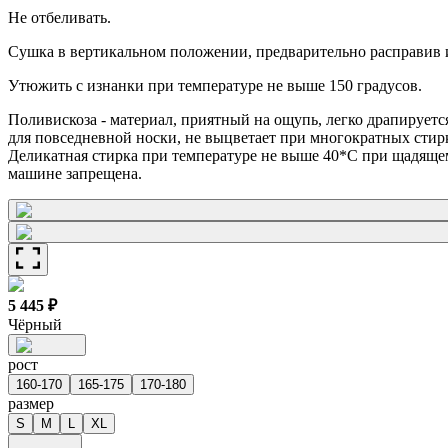
Не отбеливать.
Сушка в вертикальном положении, предварительно расправив 
Утюжить с изнанки при температуре не выше 150 градусов.
Поливискоза - материал, приятный на ощупь, легко драпируетс
для повседневной носки, не выцветает при многократных стир
Деликатная стирка при температуре не выше 40*С при щадящем
машине запрещена.
5 445 ₽
Чёрный
рост
160-170
165-175
170-180
размер
S
M
L
XL