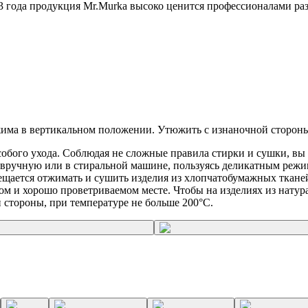
13 года продукция Mr.Murka высоко ценится профессионалами ра
жима в вертикальном положении. Утюжить с изнаночной стороны
особого ухода. Соблюдая не сложные правила стирки и сушки, в
ь вручную или в стиральной машине, пользуясь деликатным реж
ещается отжимать и сушить изделия из хлопчатобумажных ткане
мном и хорошо проветриваемом месте. Чтобы на изделиях из нату
 стороны, при температуре не больше 200°C.