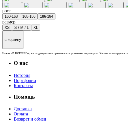
рост
160-168
168-186
186-194
размер
XS
S / M / L
XL
в корзину
Нажав «В КОРЗИНУ», вы подтверждаете правильность указанных параметров. Кнопка активируется по
О нас
История
Портфолио
Контакты
Помощь
Доставка
Оплата
Возврат и обмен